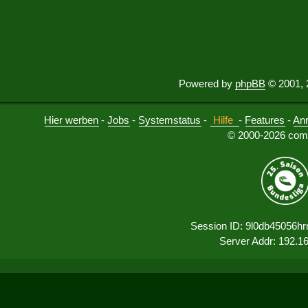
Powered by
phpBB
© 2001, 
Hier werben
-
Jobs
-
Systemstatus
-
Hilfe
-
Features
-
An
© 2000-2026 comu
Session ID: 9l0db45056h
Server Addr: 192.1