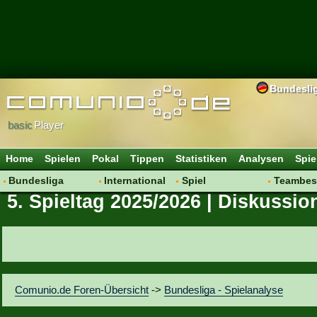
Bundesli
basic
Player
Home
Spielen
Pokal
Tippen
Statistiken
Analysen
Spie
Bundesliga
International
Spiel
Teambes
5. Spieltag 2025/2026 | Diskussio
Hot News
Vereine
Regeln & Tipps
Bewertu
Talk
WM 2014
Mitgliedersuche
Transfer
Spielanalyse
Aufstellu
Vereinsdiskussion
Saisonü
Vereinsfragen
Comunio.de Foren-Übersicht
->
Bundesliga - Spielanalyse