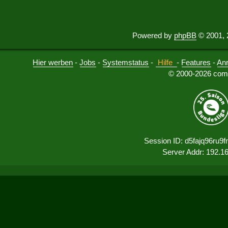
Powered by
phpBB
© 2001, 
Hier werben
-
Jobs
-
Systemstatus
-
Hilfe
-
Features
-
An
© 2000-2026 comu
Session ID: d5fajq96ru9
Server Addr: 192.1