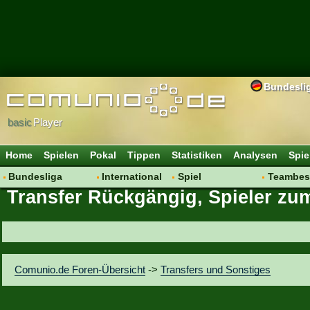
Bundesli
basic
Player
Home
Spielen
Pokal
Tippen
Statistiken
Analysen
Spie
Bundesliga
International
Spiel
Teambes
Transfer Rückgängig, Spieler zu
Hot News
Vereine
Regeln & Tipps
Bewertu
Talk
WM 2014
Mitgliedersuche
Transfer
Spielanalyse
Aufstellu
Vereinsdiskussion
Saisonü
Comunio.de Foren-Übersicht
->
Transfers und Sonstiges
Vereinsfragen