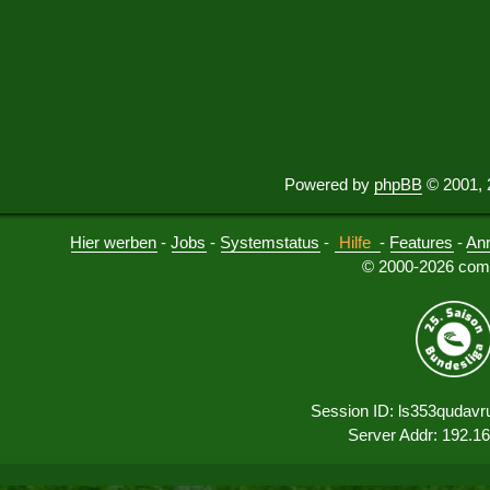
Powered by
phpBB
© 2001, 
Hier werben
-
Jobs
-
Systemstatus
-
Hilfe
-
Features
-
An
© 2000-2026 comu
Session ID: ls353qudavr
Server Addr: 192.1