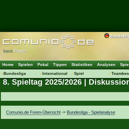
Bundesli
basic
Player
Home
Spielen
Pokal
Tippen
Statistiken
Analysen
Spie
Bundesliga
International
Spiel
Teambes
8. Spieltag 2025/2026 | Diskussio
Hot News
Vereine
Regeln & Tipps
Bewertu
Talk
WM 2014
Mitgliedersuche
Transfer
Spielanalyse
Aufstellu
Vereinsdiskussion
Saisonü
Comunio.de Foren-Übersicht
->
Bundesliga - Spielanalyse
Vereinsfragen