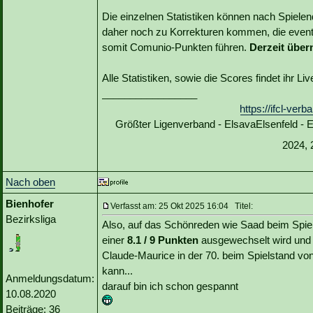
Die einzelnen Statistiken können nach Spiele
daher noch zu Korrekturen kommen, die event
somit Comunio-Punkten führen.
Derzeit über
Alle Statistiken, sowie die Scores findet ihr L
_________________
https://ifcl-ve
Größter Ligenverband - ElsavaElsenfeld -
2024, 
Nach oben
Bienhofer
Verfasst am: 25 Okt 2025 16:04 Titel:
Bezirksliga
Also, auf das Schönreden wie Saad beim Spiels
einer
8.1 / 9 Punkten
ausgewechselt wird und
Claude-Maurice in der 70. beim Spielstand von
kann...
Anmeldungsdatum:
darauf bin ich schon gespannt
10.08.2020
Beiträge: 36