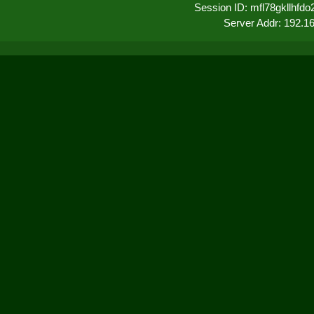
Session ID: mfl78gkllhf
Server Addr: 192.1