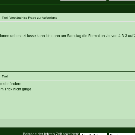
itel: Verständniss Frage zur Aufstellung
tionen unbesetzt lasse kann ich dann am Samstag die Formation zb. von 4-3-3 auf 
Titel:
 mehr ändern.
m Trick nicht ginge
Beiträge der letzten Zeit anzeigen: