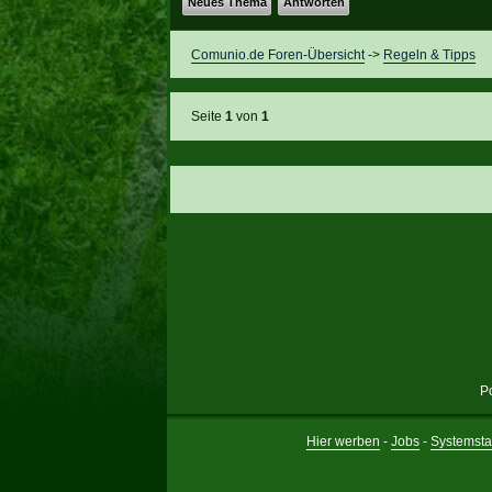
Neues Thema
Antworten
Comunio.de Foren-Übersicht
->
Regeln & Tipps
Seite
1
von
1
P
Hier werben
-
Jobs
-
Systemsta