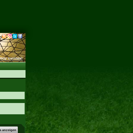
Help translate!
a anzeigen