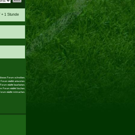
T + 1 Stunde
 dieses Forum schreiben.
em Forum
nicht
antworten.
m Forum
nicht
bearbeiten.
sem Forum
nicht
löschen.
 Forum
nicht
mitmachen.