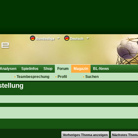
Bundesliga
Deutsch
Analysen
Spielinfos
Shop
Forum
Magazin
BL-News
Teambesprechung
Profil
Suchen
stellung
Anmelden
Tipps
Bewertungen
suche
Transfers & Co.
FAQ
Aufstellung
Support
Saisonübergang
Vorheriges Thema anzeigen
Nächstes Them