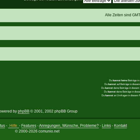
Alle Zeiten sind GM
Du
kannst keine
Beiträge in
Du
kannst
auf Beiträge in dies
Du
kannst
deine Beiträge in diese
Du
kannst
deine Beiträge in die
Du
kannst
an Umfragen in diesem
owered by
phpBB
© 2001, 2002 phpBB Group
tus
-
Hilfe
-
Features
-
Anregungen, Wünsche, Probleme?
-
Links
-
Kontakt
© 2000-2026 comunio.net