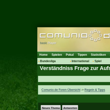
basic
Player
Home
Spielen
Pokal
Tippen
Statistiken
Bundesliga
International
Spiel
Verständniss Frage zur Auf
Hot News
Vereine
Regeln & 
Talk
WM 2014
Mitglieder
Spielanalyse
Vereinsdiskussion
Comunio.de Foren-Übersicht
->
Regeln & Tipps
Vereinsfragen
Neues Thema
Antworten