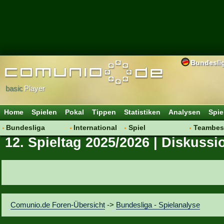
Bundesli
basic
Player
Home
Spielen
Pokal
Tippen
Statistiken
Analysen
Spie
Bundesliga
International
Spiel
Teambes
12. Spieltag 2025/2026 | Diskussi
Hot News
Vereine
Regeln & Tipps
Bewertu
Talk
WM 2014
Mitgliedersuche
Transfer
Spielanalyse
Aufstellu
Vereinsdiskussion
Saisonü
Vereinsfragen
Comunio.de Foren-Übersicht
->
Bundesliga - Spielanalyse