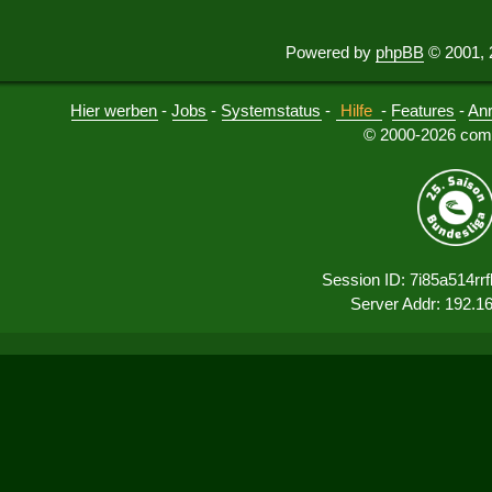
Powered by
phpBB
© 2001, 
Hier werben
-
Jobs
-
Systemstatus
-
Hilfe
-
Features
-
An
© 2000-2026 comu
Session ID: 7i85a514rrfl
Server Addr: 192.1