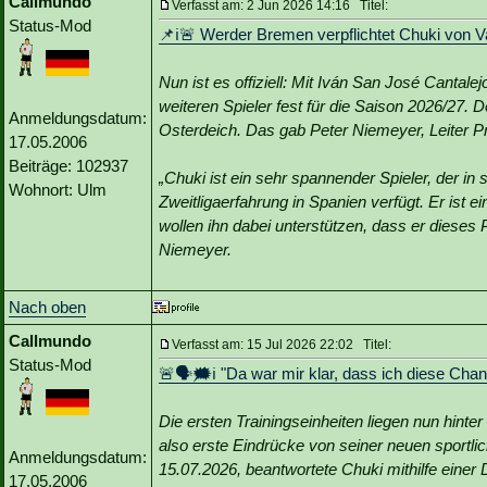
Callmundo
Verfasst am: 2 Jun 2026 14:16 Titel:
Status-Mod
📌ℹ️🚨 Werder Bremen verpflichtet Chuki von Va
Nun ist es offiziell: Mit Iván San José Cantal
weiteren Spieler fest für die Saison 2026/27. 
Anmeldungsdatum:
Osterdeich. Das gab Peter Niemeyer, Leiter Pr
17.05.2006
Beiträge: 102937
„Chuki ist ein sehr spannender Spieler, der in 
Wohnort: Ulm
Zweitligaerfahrung in Spanien verfügt. Er ist ein 
wollen ihn dabei unterstützen, dass er dieses
Niemeyer.
Nach oben
Callmundo
Verfasst am: 15 Jul 2026 22:02 Titel:
Status-Mod
🚨🗣🗯️ℹ️ "Da war mir klar, dass ich diese Cha
Die ersten Trainingseinheiten liegen nun hint
also erste Eindrücke von seiner neuen sport
Anmeldungsdatum:
15.07.2026, beantwortete Chuki mithilfe einer 
17.05.2006