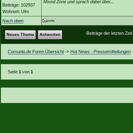
Mixed Zone und sprach dabei über...
Beiträge: 102937
Wohnort: Ulm
Nach oben
Beiträge der letzten Zei
Neues Thema
Antworten
Comunio.de Foren-Übersicht
->
Hot News - Pressemitteilungen
Seite
1
von
1