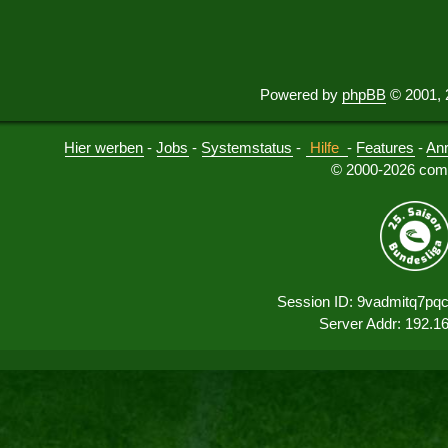
Powered by
phpBB
© 2001, 
Hier werben
-
Jobs
-
Systemstatus
-
Hilfe
-
Features
-
An
© 2000-2026 comu
Session ID: 9vadmitq7pq
Server Addr: 192.1