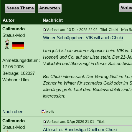
Vorh
Neues Thema
Antworten
Autor
Nachricht
Callmundo
Verfasst am: 13 Dez 2025 22:02 Titel: Chuki - Iván 
Status-Mod
Winter-Schnäppchen: VfB will auch Chuki
Und jetzt ist ein weiterer Spanier beim VfB im 
Hoeneß und Co. auf der Liste steht. Der 21-Jäh
Anmeldungsdatum:
Valladolid und überzeugt in dieser Saison bisl
17.05.2006
Beiträge: 102937
Bei Chuki interessant: Der Vertrag läuft im
Wohnort: Ulm
Zehner im Winter für schmales Geld oder im S
allerdings groß. Laut dem Boulevardblatt sind
interessiert.
Nach oben
Callmundo
Verfasst am: 3 Apr 2026 21:01 Titel:
Status-Mod
Ablösefrei: Bundesliga-Duell um Chuki