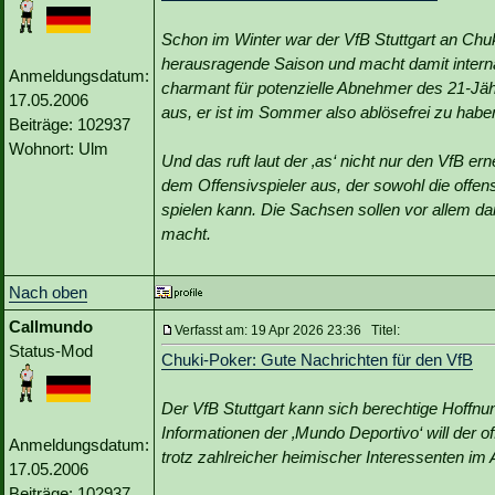
Schon im Winter war der VfB Stuttgart an Chuki 
herausragende Saison und macht damit intern
Anmeldungsdatum:
charmant für potenzielle Abnehmer des 21-Jähr
17.05.2006
aus, er ist im Sommer also ablösefrei zu habe
Beiträge: 102937
Wohnort: Ulm
Und das ruft laut der ‚as‘ nicht nur den VfB er
dem Offensivspieler aus, der sowohl die offe
spielen kann. Die Sachsen sollen vor allem d
macht.
Nach oben
Callmundo
Verfasst am: 19 Apr 2026 23:36 Titel:
Status-Mod
Chuki-Poker: Gute Nachrichten für den VfB
Der VfB Stuttgart kann sich berechtige Hoffn
Informationen der ‚Mundo Deportivo‘ will der of
Anmeldungsdatum:
trotz zahlreicher heimischer Interessenten im
17.05.2006
Beiträge: 102937