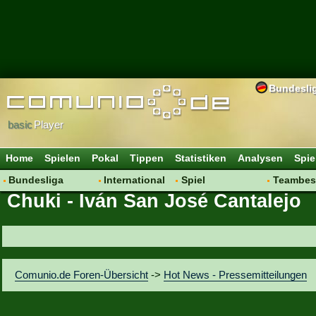
Bundesli
basic
Player
Home
Spielen
Pokal
Tippen
Statistiken
Analysen
Spie
Bundesliga
International
Spiel
Teambes
Chuki - Iván San José Cantalejo
Hot News
Vereine
Regeln & Tipps
Bewertu
Talk
WM 2014
Mitgliedersuche
Transfer
Spielanalyse
Aufstellu
Vereinsdiskussion
Saisonü
Comunio.de Foren-Übersicht
->
Hot News - Pressemitteilungen
Vereinsfragen