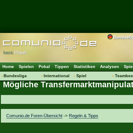
Bundesli
basic
Player
Home
Spielen
Pokal
Tippen
Statistiken
Analysen
Spie
Bundesliga
International
Spiel
Teambes
Mögliche Transfermarktmanipulat
Hot News
Vereine
Regeln & Tipps
Bewertu
Talk
WM 2014
Mitgliedersuche
Transfer
Spielanalyse
Aufstellu
Vereinsdiskussion
Saisonü
Comunio.de Foren-Übersicht
->
Regeln & Tipps
Vereinsfragen