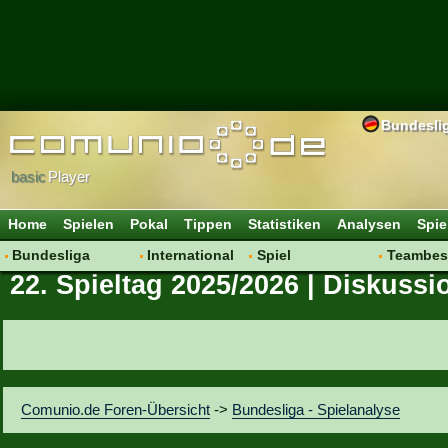
Bundesli
basic
Player
Home
Spielen
Pokal
Tippen
Statistiken
Analysen
Spie
Bundesliga
International
Spiel
Teambes
22. Spieltag 2025/2026 | Diskussi
Hot News
Vereine
Regeln & Tipps
Bewertu
Talk
WM 2014
Mitgliedersuche
Transfer
Spielanalyse
Aufstellu
Vereinsdiskussion
Saisonü
Vereinsfragen
Comunio.de Foren-Übersicht
->
Bundesliga - Spielanalyse