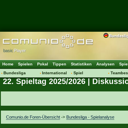
Bundesli
basic
Player
Home
Spielen
Pokal
Tippen
Statistiken
Analysen
Spie
Bundesliga
International
Spiel
Teambes
22. Spieltag 2025/2026 | Diskussi
Hot News
Vereine
Regeln & Tipps
Bewertu
Talk
WM 2014
Mitgliedersuche
Transfer
Spielanalyse
Aufstellu
Vereinsdiskussion
Saisonü
Vereinsfragen
Comunio.de Foren-Übersicht
->
Bundesliga - Spielanalyse