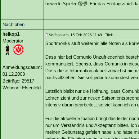
bewerte Spieler 🫣🤣. Für das Freitagsspiel da
Nach oben
heikop1
Verfasst am: 15 Feb 2026 11:49 Titel:
Moderator
Sportmonks stuft weiterhin alle Noten als korre
Dass hier bei Comunio Unzufriedenheit besteht
kommuniziert. Ebenso, dass Comunio in dieser 
Anmeldungsdatum:
Dass diese Information aktuell zunächst niema
01.12.2003
nachvollziehen. Sie soll jedoch zumindest ver
Beiträge: 29517
Wohnort: Elsenfeld
Letztlich bleibt nur die Hoffnung, dass Comun
Lehren zieht und zur neuen Saison entsprech
intensiv daran gearbeitet...so viel kann ich an d
Für die aktuelle Situation bringt das leider n
nur um Verständnis und Akzeptanz bitten. Ich 
meinen Geburtstag gefeiert habe, und hätte mi
nehme die Situation so an, wie sie ist, und fr