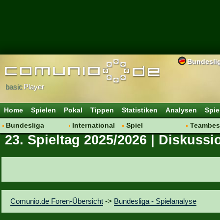
Bundesli
basic
Player
Home
Spielen
Pokal
Tippen
Statistiken
Analysen
Spie
Bundesliga
International
Spiel
Teambes
23. Spieltag 2025/2026 | Diskussi
Hot News
Vereine
Regeln & Tipps
Bewertu
Talk
WM 2014
Mitgliedersuche
Transfer
Spielanalyse
Aufstellu
Vereinsdiskussion
Saisonü
Vereinsfragen
Comunio.de Foren-Übersicht
->
Bundesliga - Spielanalyse