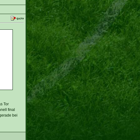
s Tor
ell final
gerade bei