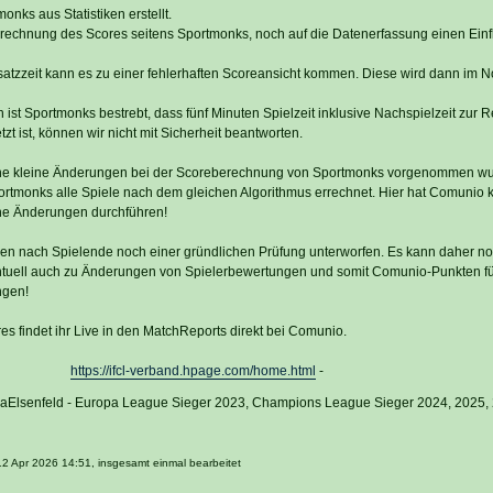
nks aus Statistiken erstellt.
rechnung des Scores seitens Sportmonks, noch auf die Datenerfassung einen Einf
satzzeit kann es zu einer fehlerhaften Scoreansicht kommen. Diese wird dann im No
st Sportmonks bestrebt, dass fünf Minuten Spielzeit inklusive Nachspielzeit zur R
t ist, können wir nicht mit Sicherheit beantworten.
 eine kleine Änderungen bei der Scoreberechnung von Sportmonks vorgenommen wu
rtmonks alle Spiele nach dem gleichen Algorithmus errechnet. Hier hat Comunio 
ne Änderungen durchführen!
nen nach Spielende noch einer gründlichen Prüfung unterworfen. Es kann daher n
tuell auch zu Änderungen von Spielerbewertungen und somit Comunio-Punkten fü
ngen!
res findet ihr Live in den MatchReports direkt bei Comunio.
https://ifcl-verband.hpage.com/home.html
-
vaElsenfeld - Europa League Sieger 2023, Champions League Sieger 2024, 2025,
12 Apr 2026 14:51, insgesamt einmal bearbeitet