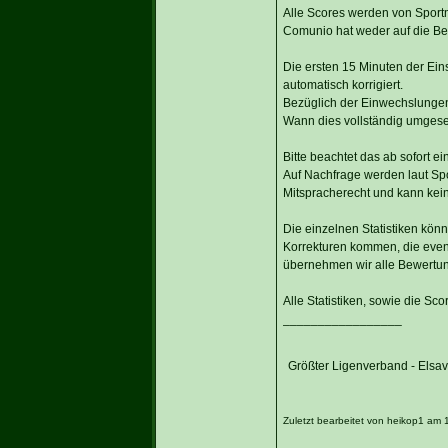
Alle Scores werden von Sportmo
Comunio hat weder auf die Be
Die ersten 15 Minuten der Ein
automatisch korrigiert.
Bezüglich der Einwechslungen i
Wann dies vollständig umgesetz
Bitte beachtet das ab sofort
Auf Nachfrage werden laut Spo
Mitspracherecht und kann kei
Die einzelnen Statistiken kön
Korrekturen kommen, die even
übernehmen wir alle Bewertu
Alle Statistiken, sowie die Sco
_________________
Größter Ligenverband - Elsa
Zuletzt bearbeitet von heikop1 am 