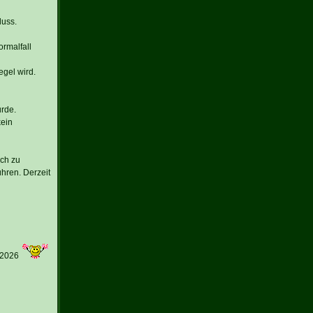
luss.
rmalfall
egel wird.
rde.
kein
och zu
hren. Derzeit
 2026