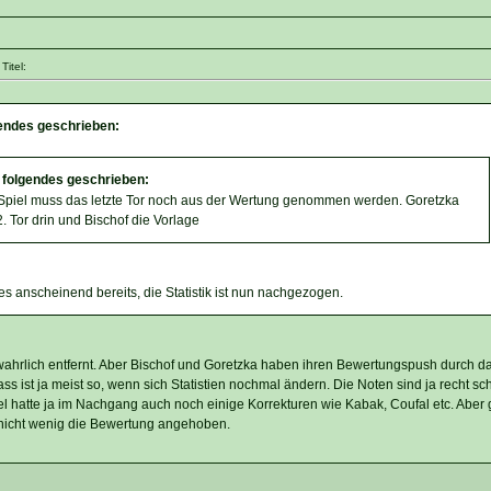
itel:
endes geschrieben:
 folgendes geschrieben:
piel muss das letzte Tor noch aus der Wertung genommen werden. Goretzka
. Tor drin und Bischof die Vorlage
s anscheinend bereits, die Statistik ist nun nachgezogen.
wahrlich entfernt. Aber Bischof und Goretzka haben ihren Bewertungspush durch da
ss ist ja meist so, wenn sich Statistien nochmal ändern. Die Noten sind ja recht schn
 hatte ja im Nachgang auch noch einige Korrekturen wie Kabak, Coufal etc. Aber 
 nicht wenig die Bewertung angehoben.