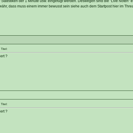
 Statistiken der 1 Minute usw. eingefügt werden. Deswegen sind die "Live Noten" e
hr, dass muss einem immer bewusst sein siehe auch dem Startpost hier im Thre
Titel:
ert ?
Titel:
ert ?