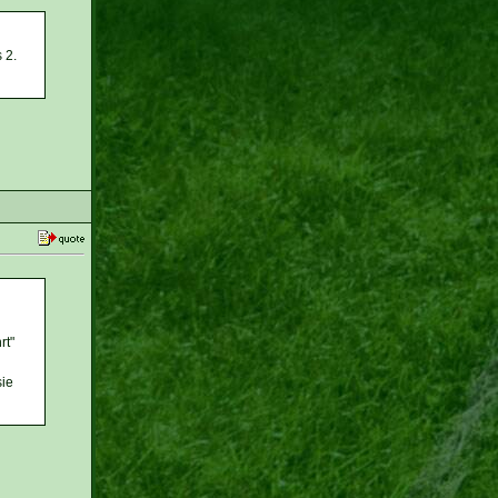
 2.
rt"
sie