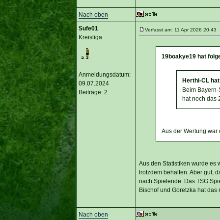
Nach oben
Sufe01
Verfasst am: 11 Apr 2026 20:43 T
Kreisliga
19boakye19 hat folg
Anmeldungsdatum:
Herthi-CL hat
09.07.2024
Beim Bayern-S
Beiträge: 2
hat noch das 2
Aus der Wertung war e
Aus den Statistiken wurde es 
trotzdem behalten. Aber gut, da
nach Spielende. Das TSG Spiel
Bischof und Goretzka hat das
Nach oben