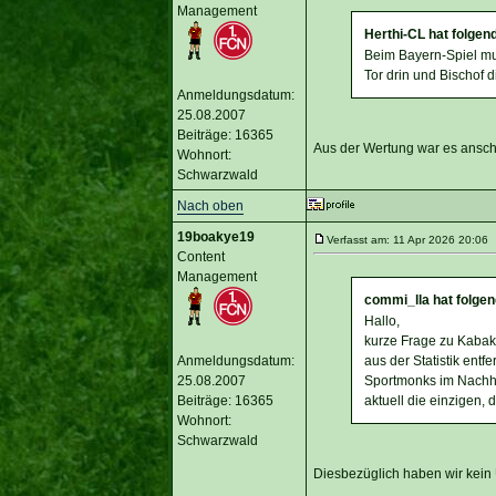
Management
Herthi-CL hat folgen
Beim Bayern-Spiel mu
Tor drin und Bischof d
Anmeldungsdatum:
25.08.2007
Beiträge: 16365
Aus der Wertung war es ansche
Wohnort:
Schwarzwald
Nach oben
19boakye19
Verfasst am: 11 Apr 2026 20:06 T
Content
Management
commi_lla hat folge
Hallo,
kurze Frage zu Kabak:
Anmeldungsdatum:
aus der Statistik entf
25.08.2007
Sportmonks im Nachhin
Beiträge: 16365
aktuell die einzigen, 
Wohnort:
Schwarzwald
Diesbezüglich haben wir kein 