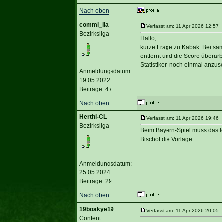
Nach oben
commi_lla
Verfasst am: 11 Apr 2026 12:57 T
Bezirksliga
Hallo,
kurze Frage zu Kabak: Bei sämt
entfernt und die Score überar
Statistiken noch einmal anzusc
Anmeldungsdatum:
19.05.2022
Beiträge: 47
Nach oben
Herthi-CL
Verfasst am: 11 Apr 2026 19:46 T
Bezirksliga
Beim Bayern-Spiel muss das l
Bischof die Vorlage
Anmeldungsdatum:
25.05.2024
Beiträge: 29
Nach oben
19boakye19
Verfasst am: 11 Apr 2026 20:05 T
Content