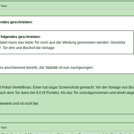
itel:
endes geschrieben:
 folgendes geschrieben:
piel muss das letzte Tor noch aus der Wertung genommen werden. Goretzka
. Tor drin und Bischof die Vorlage
s anscheinend bereits, die Statistik ist nun nachgezogen.
it Pokal Viertelfinals. Einer hat sogar Screenshots gemacht. Vor der Vorlage von Bi
 Nach dem Tor dann bei 8.0 (9 Punkte). Als das Tor zurückgenommen und direkt abge
ewerb und ist nicht fair.
itel: