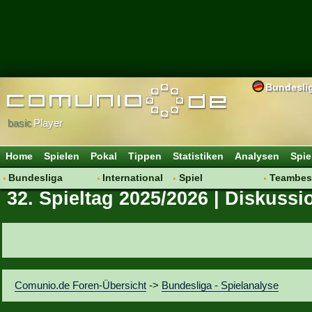
Bundesli
basic
Player
Home
Spielen
Pokal
Tippen
Statistiken
Analysen
Spie
Bundesliga
International
Spiel
Teambes
32. Spieltag 2025/2026 | Diskussi
Hot News
Vereine
Regeln & Tipps
Bewertu
Talk
WM 2014
Mitgliedersuche
Transfer
Spielanalyse
Aufstellu
Vereinsdiskussion
Saisonü
Vereinsfragen
Comunio.de Foren-Übersicht
->
Bundesliga - Spielanalyse