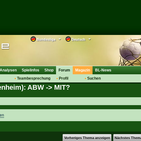
Bundesliga
Deutsch
Analysen
Spielinfos
Shop
Forum
Magazin
BL-News
Teambesprechung
Profil
Suchen
enheim): ABW -> MIT?
Anmelden
Tipps
Bewertungen
suche
Transfers & Co.
FAQ
Aufstellung
Support
Saisonübergang
gen
Vorheriges Thema anzeigen
Nächstes Them