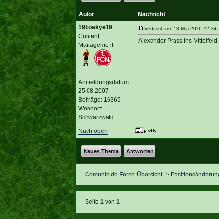
Autor
Nachricht
19boakye19
Verfasst am: 13 Mai 2026 22:34 
Content
Alexander Prass ins Mittelfeld
Management
Anmeldungsdatum:
25.08.2007
Beiträge: 16365
Wohnort:
Schwarzwald
Nach oben
Neues Thema
Antworten
Comunio.de Foren-Übersicht
->
Positionsänderun
Seite
1
von
1