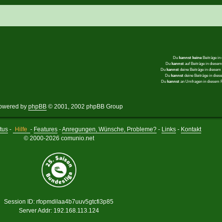
Du
kannst keine
Beiträge in
Du
kannst
auf Beiträge in dies
Du
kannst
deine Beiträge in diese
Du
kannst
deine Beiträge in die
Du
kannst
an Umfragen in diesem
owered by
phpBB
© 2001, 2002 phpBB Group
tus
-
Hilfe
-
Features
-
Anregungen, Wünsche, Probleme?
-
Links
-
Kontakt
© 2000-2026 comunio.net
Session ID: rfopmdilaa4b7uuv5gtcfi3p85
Server Addr: 192.168.113.124