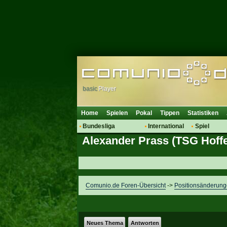
basic
Player
Home
Spielen
Pokal
Tippen
Statistiken
Bundesliga
International
Spiel
Alexander Prass (TSG Hoff
Hot News
Vereine
Regeln & 
Talk
WM 2014
Mitglieder
Spielanalyse
Vereinsdiskussion
Comunio.de Foren-Übersicht
->
Positionsänderun
Vereinsfragen
Neues Thema
Antworten