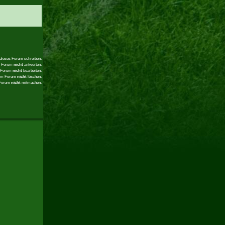
 dieses Forum schreiben.
em Forum
nicht
antworten.
m Forum
nicht
bearbeiten.
sem Forum
nicht
löschen.
 Forum
nicht
mitmachen.