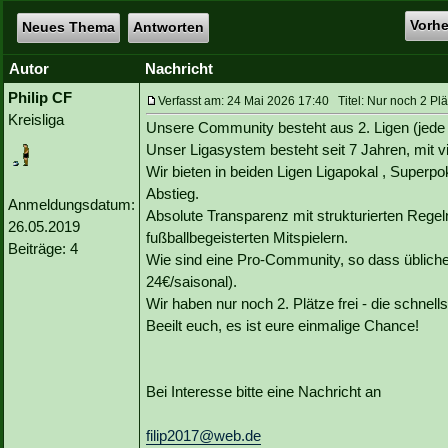
Vorh
Neues Thema
Antworten
Autor
Nachricht
Philip CF
Verfasst am: 24 Mai 2026 17:40 Titel: Nur noch 2 Plät
Kreisliga
Unsere Community besteht aus 2. Ligen (jede 
Unser Ligasystem besteht seit 7 Jahren, mit 
Wir bieten in beiden Ligen Ligapokal , Superp
Abstieg.
Anmeldungsdatum:
Absolute Transparenz mit strukturierten Rege
26.05.2019
fußballbegeisterten Mitspielern.
Beiträge: 4
Wie sind eine Pro-Community, so dass übliche
24€/saisonal).
Wir haben nur noch 2. Plätze frei - die schnell
Beeilt euch, es ist eure einmalige Chance!
Bei Interesse bitte eine Nachricht an
filip2017@web.de