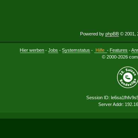
Powered by
phpBB
© 2001, 
Hier werben
-
Jobs
-
Systemstatus
-
Hilfe
-
Features
-
An
© 2000-2026 comu
Session ID: le6sa1fhfv9
Server Addr: 192.1