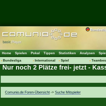
Bundesli
basic
Player
Home
Spielen
Pokal
Tippen
Statistiken
Analysen
Spie
Bundesliga
International
Spiel
Teambes
Nur noch 2 Plätze frei- jetzt - K
Hot News
Vereine
Regeln & Tipps
Bewertu
Talk
WM 2014
Mitgliedersuche
Transfer
Spielanalyse
Aufstellu
Vereinsdiskussion
Saisonü
Comunio.de Foren-Übersicht
->
Suche Mitspieler
Vereinsfragen