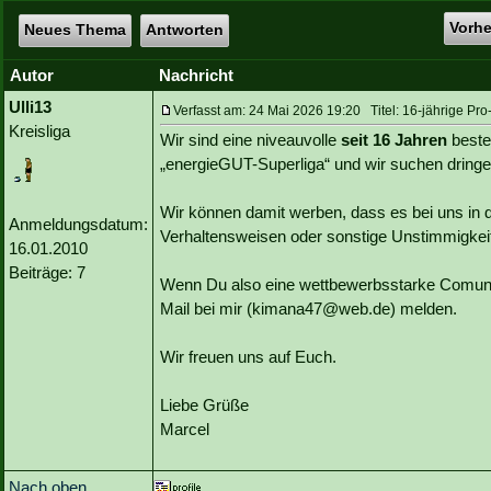
Vorh
Neues Thema
Antworten
Autor
Nachricht
Ulli13
Verfasst am: 24 Mai 2026 19:20 Titel: 16-jährige Pr
Kreisliga
Wir sind eine niveauvolle
seit 16 Jahren
best
„energieGUT-Superliga“ und wir suchen dringe
Wir können damit werben, dass es bei uns in 
Anmeldungsdatum:
Verhaltensweisen oder sonstige Unstimmigkei
16.01.2010
Beiträge: 7
Wenn Du also eine wettbewerbsstarke Comuni
Mail bei mir (kimana47@web.de) melden.
Wir freuen uns auf Euch.
Liebe Grüße
Marcel
Nach oben