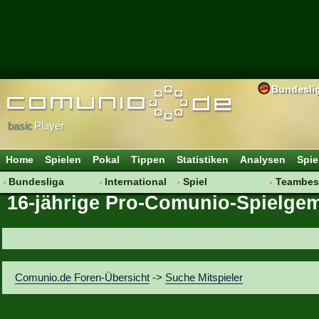
Bundesli
basic
Player
Home
Spielen
Pokal
Tippen
Statistiken
Analysen
Spie
Bundesliga
International
Spiel
Teambes
16-jährige Pro-Comunio-Spielgem
Hot News
Vereine
Regeln & Tipps
Bewertu
Talk
WM 2014
Mitgliedersuche
Transfer
Spielanalyse
Aufstellu
Vereinsdiskussion
Saisonü
Comunio.de Foren-Übersicht
->
Suche Mitspieler
Vereinsfragen