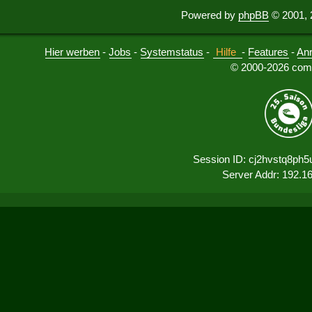
Powered by
phpBB
© 2001, 
Hier werben
-
Jobs
-
Systemstatus
-
Hilfe
-
Features
-
An
© 2000-2026 comu
Session ID: cj2hvstq8ph
Server Addr: 192.1