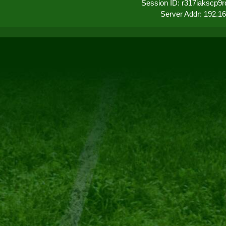
Session ID: r317iakscp9
Server Addr: 192.1