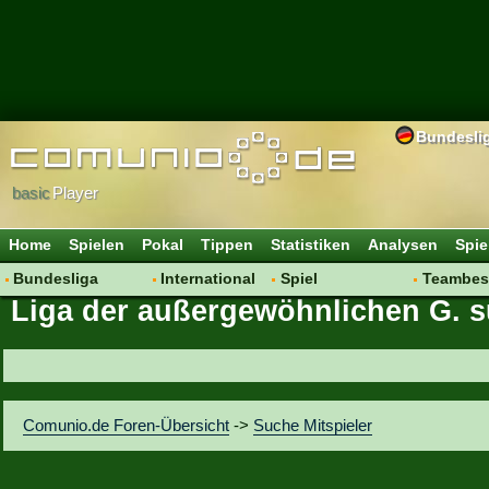
Bundesli
basic
Player
Home
Spielen
Pokal
Tippen
Statistiken
Analysen
Spie
Bundesliga
International
Spiel
Teambes
Liga der außergewöhnlichen G. s
Hot News
Vereine
Regeln & Tipps
Bewertu
Talk
WM 2014
Mitgliedersuche
Transfer
Spielanalyse
Aufstellu
Vereinsdiskussion
Saisonü
Comunio.de Foren-Übersicht
->
Suche Mitspieler
Vereinsfragen