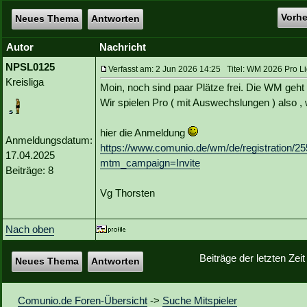
Vorh
Neues Thema
Antworten
Autor
Nachricht
NPSL0125
Verfasst am: 2 Jun 2026 14:25 Titel: WM 2026 Pro Lig
Kreisliga
Moin, noch sind paar Plätze frei. Die WM geht 
Wir spielen Pro ( mit Auswechslungen ) also , 
hier die Anmeldung
Anmeldungsdatum:
https://www.comunio.de/wm/de/registra
17.04.2025
mtm_campaign=Invite
Beiträge: 8
Vg Thorsten
Nach oben
Beiträge der letzten Zei
Neues Thema
Antworten
Comunio.de Foren-Übersicht
->
Suche Mitspieler