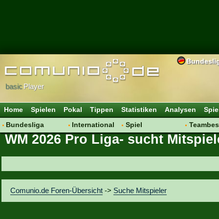
Bundesli
basic
Player
Home
Spielen
Pokal
Tippen
Statistiken
Analysen
Spie
Bundesliga
International
Spiel
Teambes
WM 2026 Pro Liga- sucht Mitspiel
Hot News
Vereine
Regeln & Tipps
Bewertu
Talk
WM 2014
Mitgliedersuche
Transfer
Spielanalyse
Aufstellu
Vereinsdiskussion
Saisonü
Comunio.de Foren-Übersicht
->
Suche Mitspieler
Vereinsfragen