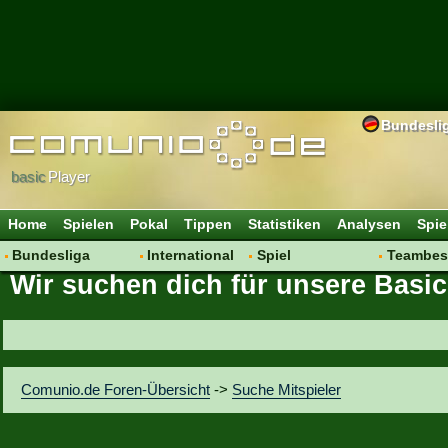
Bundesli
basic
Player
Home
Spielen
Pokal
Tippen
Statistiken
Analysen
Spie
Bundesliga
International
Spiel
Teambes
Wir suchen dich für unsere Basic
Hot News
Vereine
Regeln & Tipps
Bewertu
Talk
WM 2014
Mitgliedersuche
Transfer
Spielanalyse
Aufstellu
Vereinsdiskussion
Saisonü
Comunio.de Foren-Übersicht
->
Suche Mitspieler
Vereinsfragen