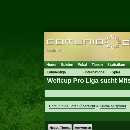
basic
Player
Home
Spielen
Pokal
Tippen
Statistiken
Bundesliga
International
Spiel
Weltcup Pro Liga sucht Mit
Hot News
Vereine
Regeln & 
Talk
WM 2014
Mitglieder
Spielanalyse
Vereinsdiskussion
Comunio.de Foren-Übersicht
->
Suche Mitspieler
Vereinsfragen
Neues Thema
Antworten