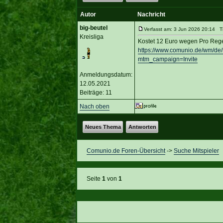
Autor
Nachricht
big-beutel
Verfasst am: 3 Jun 2026 20:14 Tit
Kreisliga
Kostet 12 Euro wegen Pro Regel
https://www.comunio.de/wm
mtm_campaign=Invite
Anmeldungsdatum:
12.05.2021
Beiträge: 11
Nach oben
Neues Thema
Antworten
Comunio.de Foren-Übersicht
->
Suche Mitspieler
Seite
1
von
1