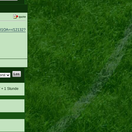
U1OA==/12132?
T + 1 Stunde