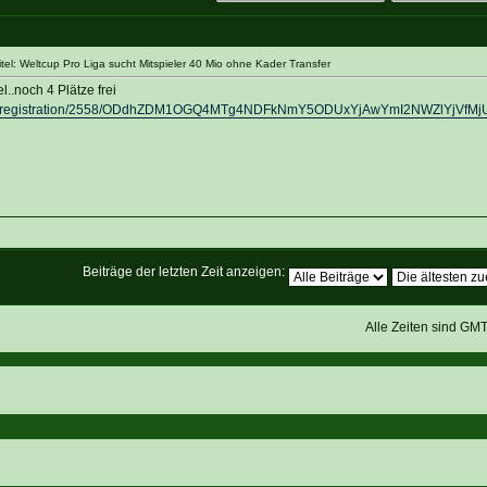
el: Weltcup Pro Liga sucht Mitspieler 40 Mio ohne Kader Transfer
..noch 4 Plätze frei
/de/registration/2558/ODdhZDM1OGQ4MTg4NDFkNmY5ODUxYjAwYmI2NWZlYjVfMj
Beiträge der letzten Zeit anzeigen:
Alle Zeiten sind GM