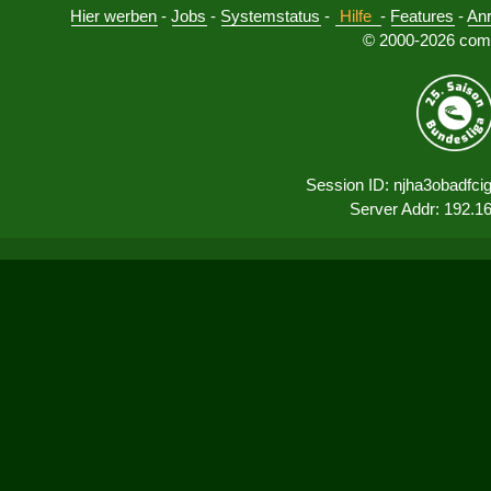
Hier werben
-
Jobs
-
Systemstatus
-
Hilfe
-
Features
-
An
© 2000-2026 comu
Session ID: njha3obadfc
Server Addr: 192.1