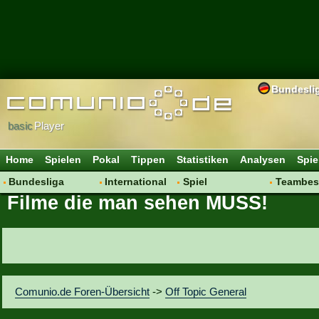
Bundesli
basic
Player
Home
Spielen
Pokal
Tippen
Statistiken
Analysen
Spie
Bundesliga
International
Spiel
Teambes
Filme die man sehen MUSS!
Hot News
Vereine
Regeln & Tipps
Bewertu
Talk
WM 2014
Mitgliedersuche
Transfer
Spielanalyse
Aufstellu
Vereinsdiskussion
Saisonü
Vereinsfragen
Comunio.de Foren-Übersicht
->
Off Topic General