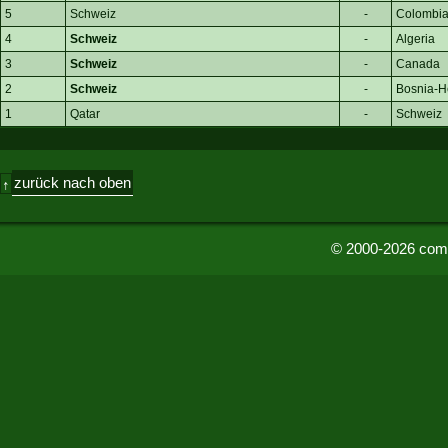
5
Schweiz
-
Colombi
4
Schweiz
-
Algeria
3
Schweiz
-
Canada
2
Schweiz
-
Bosnia-H
1
Qatar
-
Schweiz
zurück nach oben
↑
© 2000-2026 comu