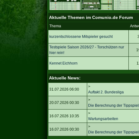
Aktuelle Themen im Comunio.de Forum
Thema
Antw
kurzentschlossene Mitspieler gesucht
Testspiele Saison 2026/27 - Torschützen nur
1
hier rein!
Kennet Eichhorn
1
Aktuelle News:
>
31.07.2026 06:00
Auftakt 2. Bundesliga
>
20.07.2026 00:30
Die Berechnung der Tippspiel
>
16.07.2026 10:35
Wartungsarbeiten
>
16.07.2026 00:30
Die Berechnung der Tippspiel