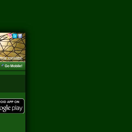
Help translate!
Go Mobile!