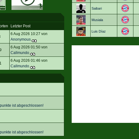
Saibari
Musiala
orten
Letzter Post
Luis Díaz
6 Aug 2026 10:27 von
3
Anonymous
6 Aug 2026 01:50 von
9
Callmundo
6 Aug 2026 01:46 von
1
Callmundo
punkte ist abgeschlossen!
punkte ist abgeschlossen!