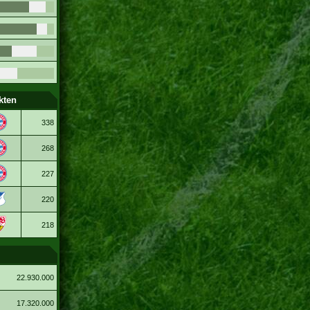
kten
338
268
227
220
218
22.930.000
17.320.000