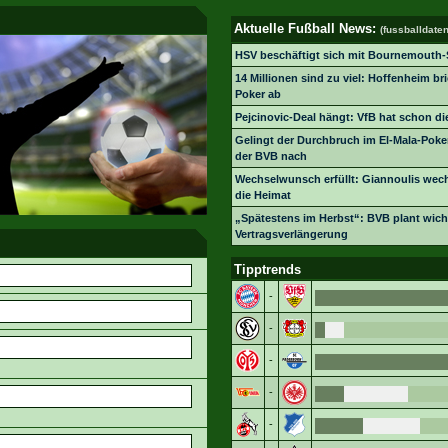
Aktuelle Fußball News:
(fussballdaten
HSV beschäftigt sich mit Bournemouth-
14 Millionen sind zu viel: Hoffenheim br
Poker ab
Pejcinovic-Deal hängt: VfB hat schon die
Gelingt der Durchbruch im El-Mala-Poker
der BVB nach
Wechselwunsch erfüllt: Giannoulis wech
die Heimat
„Spätestens im Herbst“: BVB plant wich
Vertragsverlängerung
Tipptrends
-
-
-
-
-