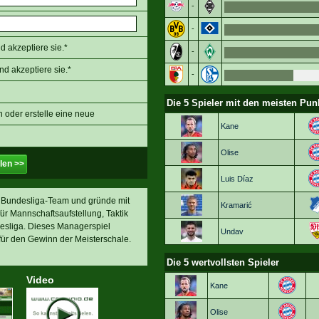
-
-
 akzeptiere sie.*
-
d akzeptiere sie.*
-
Die 5 Spieler mit den meisten Pun
oder erstelle eine neue
Kane
Olise
len >>
Luis Díaz
Bundesliga-Team und gründe mit
Kramarić
ür Mannschaftsaufstellung, Taktik
desliga. Dieses Managerspiel
Undav
 für den Gewinn der Meisterschale.
Die 5 wertvollsten Spieler
Video
Kane
Olise