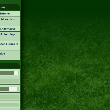
.de)
Stürmer
icht Werder-
 Alternative
? Jetzt legt
selt zurück in
tige