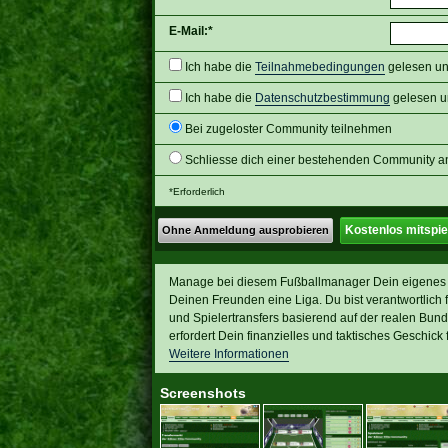
E-Mail:*
Ich habe die
Teilnahmebedingungen
gelesen und
Ich habe die
Datenschutzbestimmung
gelesen un
Bei zugeloster Community teilnehmen
Schliesse dich einer bestehenden Community an 
*Erforderlich
Kostenlos mitspie
Ohne Anmeldung ausprobieren
Manage bei diesem Fußballmanager Dein eigenes 
Deinen Freunden eine Liga. Du bist verantwortlich f
und Spielertransfers basierend auf der realen Bun
erfordert Dein finanzielles und taktisches Geschick
Weitere Informationen
Screenshots