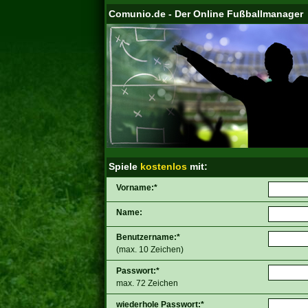
Comunio.de - Der Online Fußballmanager
Spiele
kostenlos
mit:
Vorname:*
Name:
Benutzername:*
(max. 10 Zeichen)
Passwort:*
max. 72 Zeichen
wiederhole Passwort:*