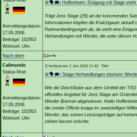
🚨🗣🗯️ℹ️ Hoffenheim: Einigung mit Stage steht
Trägt Jens Stage (29) ab der kommenden Sais
Informationen klopfen die Kraichgauer aktuell 
Anmeldungsdatum:
Rahmenbedingungen ab, da steht eine Einigung
17.05.2006
Verhandlungen mit Werder, die unter diesen Vor
Beiträge: 102953
Wohnort: Ulm
Nach oben
Callmundo
Verfasst am: 2 Jun 2026 21:40 Titel:
Status-Mod
🚨🗣🗯️ℹ️ Stage-Verhandlungen stocken: Werd
Wie die DeichStube aus dem Umfeld der TSG Ho
offizielles Angebot für Jens Stage am Osterd
Anmeldungsdatum:
Werder Bremen abgewiesen. Hatte Hoffenheim 
17.05.2006
die zweite Offerte knapp im zweistelligen Mill
Beiträge: 102953
Werder, das seinen Leistungsträger auf keinen
Wohnort: Ulm
ziehen lassen möchte.