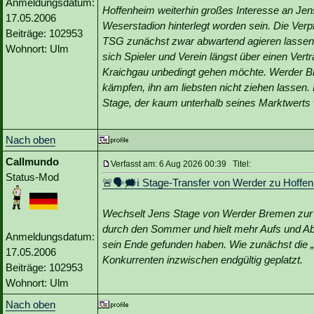
Anmeldungsdatum:
Hoffenheim weiterhin großes Interesse an Jens 
17.05.2006
Weserstadion hinterlegt worden sein. Die Verp
Beiträge: 102953
TSG zunächst zwar abwartend agieren lassen. 
Wohnort: Ulm
sich Spieler und Verein längst über einen Vertr
Kraichgau unbedingt gehen möchte. Werder Br
kämpfen, ihn am liebsten nicht ziehen lassen
Stage, der kaum unterhalb seines Marktwerts 
Nach oben
Callmundo
Verfasst am: 6 Aug 2026 00:39 Titel:
Status-Mod
🚨🗣🗯️ℹ️ Stage-Transfer von Werder zu Hoffen
Wechselt Jens Stage von Werder Bremen zur 
durch den Sommer und hielt mehr Aufs und Abs 
Anmeldungsdatum:
sein Ende gefunden haben. Wie zunächst die „B
17.05.2006
Konkurrenten inzwischen endgültig geplatzt.
Beiträge: 102953
Wohnort: Ulm
Nach oben