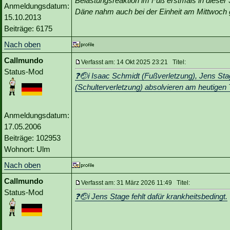
Belastungsreaktion im Fuß erstmals in dieser
Anmeldungsdatum:
Däne nahm auch bei der Einheit am Mittwoch g
15.10.2013
Beiträge: 6175
Nach oben
Callmundo
Verfasst am: 14 Okt 2025 23:21 Titel:
Status-Mod
❓🤕ℹ️ Isaac Schmidt (Fußverletzung), Jens St
(Schulterverletzung) absolvieren am heutigen 
Anmeldungsdatum:
17.05.2006
Beiträge: 102953
Wohnort: Ulm
Nach oben
Callmundo
Verfasst am: 31 März 2026 11:49 Titel:
Status-Mod
❓🤕ℹ️ Jens Stage fehlt dafür krankheitsbedingt.