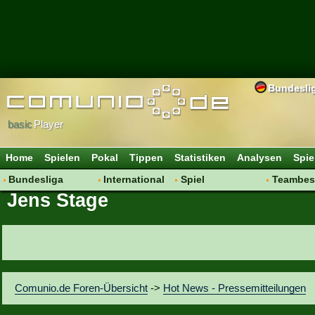
Bundesli
basic
Player
Home
Spielen
Pokal
Tippen
Statistiken
Analysen
Spie
Bundesliga
International
Spiel
Teambes
Jens Stage
Hot News
Vereine
Regeln & Tipps
Bewertu
Talk
WM 2014
Mitgliedersuche
Transfer
Spielanalyse
Aufstellu
Vereinsdiskussion
Saisonü
Vereinsfragen
Comunio.de Foren-Übersicht
->
Hot News - Pressemitteilungen