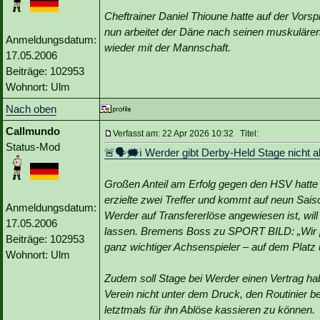
Cheftrainer Daniel Thioune hatte auf der Vors
nun arbeitet der Däne nach seinen muskulären 
Anmeldungsdatum:
wieder mit der Mannschaft.
17.05.2006
Beiträge: 102953
Wohnort: Ulm
Nach oben
Callmundo
Verfasst am: 22 Apr 2026 10:32 Titel:
Status-Mod
🚨🗣🗯️ℹ️ Werder gibt Derby-Held Stage nicht a
Großen Anteil am Erfolg gegen den HSV hatte v
erzielte zwei Treffer und kommt auf neun Sai
Anmeldungsdatum:
Werder auf Transfererlöse angewiesen ist, wil
17.05.2006
lassen. Bremens Boss zu SPORT BILD: „Wir pla
Beiträge: 102953
ganz wichtiger Achsenspieler – auf dem Platz 
Wohnort: Ulm
Zudem soll Stage bei Werder einen Vertrag hab
Verein nicht unter dem Druck, den Routinier
letztmals für ihn Ablöse kassieren zu können.