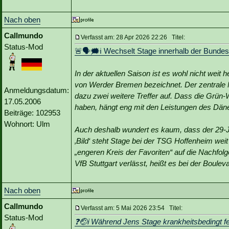
Nach oben
Callmundo
Verfasst am: 28 Apr 2026 22:26 Titel:
Status-Mod
🚨🗣🗯️ℹ️ Wechselt Stage innerhalb der Bundes
In der aktuellen Saison ist es wohl nicht wei
von Werder Bremen bezeichnet. Der zentrale Mit
Anmeldungsdatum:
dazu zwei weitere Treffer auf. Dass die Grün
17.05.2006
haben, hängt eng mit den Leistungen des D
Beiträge: 102953
Wohnort: Ulm
Auch deshalb wundert es kaum, dass der 29-Jä
‚Bild‘ steht Stage bei der TSG Hoffenheim wei
„engeren Kreis der Favoriten“ auf die Nachfol
VfB Stuttgart verlässt, heißt es bei der Boulev
Nach oben
Callmundo
Verfasst am: 5 Mai 2026 23:54 Titel:
Status-Mod
❓🤕ℹ️ Während Jens Stage krankheitsbedingt fe