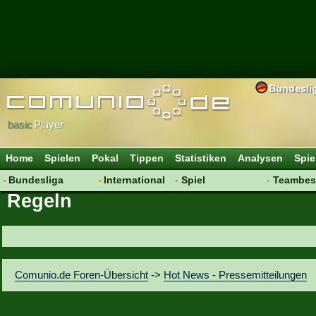
Bundesli
basic
Player
Home
Spielen
Pokal
Tippen
Statistiken
Analysen
Spie
Bundesliga
International
Spiel
Teambes
Regeln
Hot News
Vereine
Regeln & Tipps
Bewertu
Talk
WM 2014
Mitgliedersuche
Transfer
Spielanalyse
Aufstellu
Vereinsdiskussion
Saisonü
Comunio.de Foren-Übersicht
->
Hot News - Pressemitteilungen
Vereinsfragen