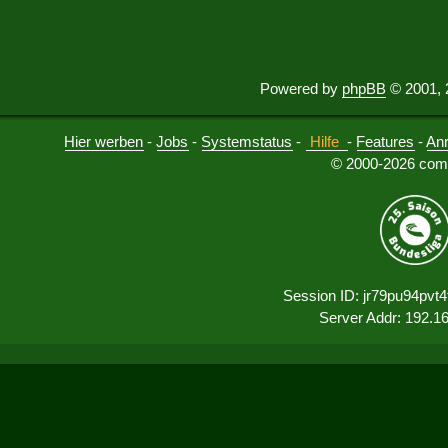
Powered by
phpBB
© 2001, 
Hier werben
-
Jobs
-
Systemstatus
-
Hilfe
-
Features
-
An
© 2000-2026 comu
Session ID: jr79pu94pvt
Server Addr: 192.1