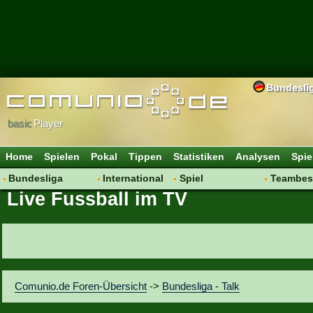
Bundesli
basic
Player
Home
Spielen
Pokal
Tippen
Statistiken
Analysen
Spie
Bundesliga
International
Spiel
Teambes
Live Fussball im TV
Hot News
Vereine
Regeln & Tipps
Bewertu
Talk
WM 2014
Mitgliedersuche
Transfer
Spielanalyse
Aufstellu
Vereinsdiskussion
Saisonü
Vereinsfragen
Comunio.de Foren-Übersicht
->
Bundesliga - Talk