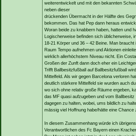
weiterentwickelt und mit den bekannten Schwäc
neben dieser
drückenden Übermacht in der Hälfte des Gegne
bekommen. Das hat Pep dann heraus entwicke
Woran beide zu knabbern haben, hatten und habe
Logischerweise befinden sich üblicherweise, in
18-21 Körper und 36 – 42 Beine. Man braucht 
Raum Tempo aufnehmen und Aktionen einleiten
wirklich allerhöchstem Niveau nicht. Ein Costa 
Großen der Zunft dann doch eher ein Leichtge
Trifft Ballbesitzfußball auf Ballbesitzfußball wi
Mittelfeld. Als wir gegen Barcelona verloren ha
deutlich stärkere Mittelfeld sie wurden auch du
wo sich ohne relativ große Räume ergeben, k
das MF quasi aufzugeben und vom Ballbesitz i
dagegen zu halten, wobei, ums bildlich zu halt
mässig viel Hoffnung habe/hätte eine Chance 
In diesem Zusammenhang würde ich übrigens
Verantwortlichen des Fc Bayern einen Krachertr