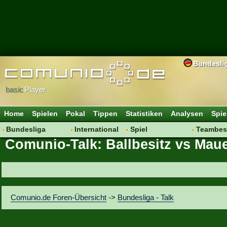
Bundesli
basic
Player
Home
Spielen
Pokal
Tippen
Statistiken
Analysen
Spie
Bundesliga
International
Spiel
Teambes
Comunio-Talk: Ballbesitz vs Maue
Hot News
Vereine
Regeln & Tipps
Bewertu
Talk
WM 2014
Mitgliedersuche
Transfer
Spielanalyse
Aufstellu
Vereinsdiskussion
Saisonü
Comunio.de Foren-Übersicht
->
Bundesliga - Talk
Vereinsfragen