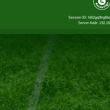
Session ID: h6t2gq9trg6
Server Addr: 192.1