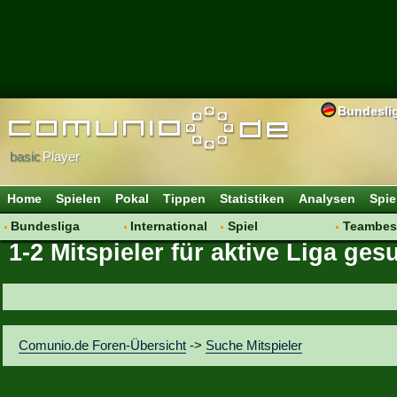
Bundesli
basic
Player
Home
Spielen
Pokal
Tippen
Statistiken
Analysen
Spie
Bundesliga
International
Spiel
Teambes
1-2 Mitspieler für aktive Liga ges
Hot News
Vereine
Regeln & Tipps
Bewertu
Talk
WM 2014
Mitgliedersuche
Transfer
Spielanalyse
Aufstellu
Vereinsdiskussion
Saisonü
Comunio.de Foren-Übersicht
->
Suche Mitspieler
Vereinsfragen