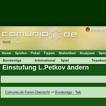
Bundesli
basic
Player
Home
Spielen
Pokal
Tippen
Statistiken
Analysen
Spie
Bundesliga
International
Spiel
Teambes
Einstufung L.Petkov ändern
Hot News
Vereine
Regeln & Tipps
Bewertu
Talk
WM 2014
Mitgliedersuche
Transfer
Spielanalyse
Aufstellu
Vereinsdiskussion
Saisonü
Comunio.de Foren-Übersicht
->
Bundesliga - Talk
Vereinsfragen