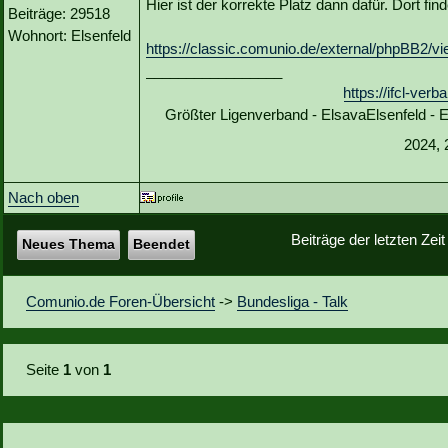
Hier ist der korrekte Platz dann dafür. Dort f
Beiträge: 29518
Wohnort: Elsenfeld
https://classic.comunio.de/external/phpBB2/
_________________
https://ifcl-ve
Größter Ligenverband - ElsavaElsenfeld -
2024, 
Nach oben
Beiträge der letzten Zei
Neues Thema
Beendet
Comunio.de Foren-Übersicht
->
Bundesliga - Talk
Seite
1
von
1