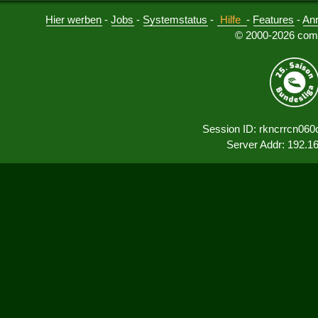
Hier werben
-
Jobs
-
Systemstatus
-
Hilfe
-
Features
-
An
© 2000-2026 comu
Session ID: rkncrrcn060
Server Addr: 192.1